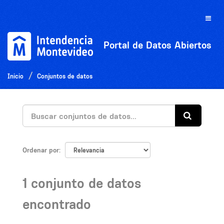
Ir
al
Toggle
contenido
naviga
Portal de Datos Abiertos
Inicio
Conjuntos de datos
Ordenar por
1 conjunto de datos
encontrado