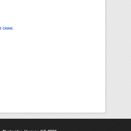
PI CKAN
).