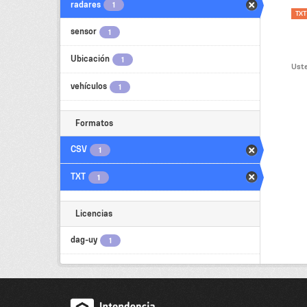
radares
1
TXT
sensor
1
Ubicación
1
Uste
vehículos
1
Formatos
CSV
1
TXT
1
Licencias
dag-uy
1