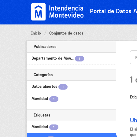
Ir
al
Portal de Datos A
contenido
Inicio
Conjuntos de datos
Publicadores
Departamento de Mov...
1
Categorías
1
Datos abiertos
1
Etiq
Movilidad
1
Etiquetas
Ub
Movilidad
1
El 
que 