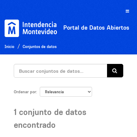
Ir
al
Toggle
contenido
naviga
Portal de Datos Abiertos
Inicio
Conjuntos de datos
Ordenar por
1 conjunto de datos
encontrado