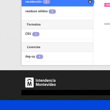
recolección
1
CS
residuos sólidos
1
Uste
Formatos
CSV
1
Licencias
dag-uy
1