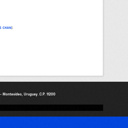
PI CKAN
).
0 - Montevideo, Uruguay .C.P. 11200