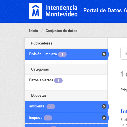
Ir
al
Portal de Datos A
contenido
Inicio
Conjuntos de datos
Publicadores
División Limpieza
1
Categorías
1
Datos abiertos
1
Etiq
Etiquetas
ambiental
1
In
limpieza
1
El 
La c