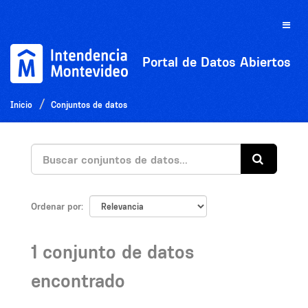
Ir
al
Toggle
contenido
naviga
Portal de Datos Abiertos
Inicio
Conjuntos de datos
Ordenar por
1 conjunto de datos
encontrado