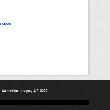
PI CKAN
).
0 - Montevideo, Uruguay .C.P. 11200