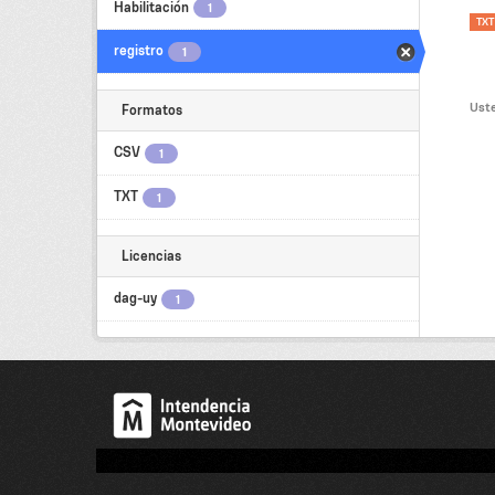
Habilitación
1
TXT
registro
1
Uste
Formatos
CSV
1
TXT
1
Licencias
dag-uy
1