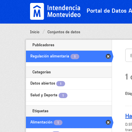
Ir
al
Portal de Datos A
contenido
Inicio
Conjuntos de datos
Publicadores
Regulación alimentaria
1
Categorías
1
Datos abiertos
1
Etiq
Salud y Deporte
1
Etiquetas
Ha
Alimentación
1
D.9
tran