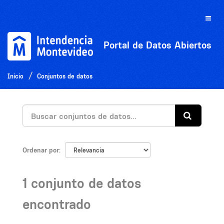
Ir
al
Toggle
contenido
naviga
Portal de Datos Abiertos
Inicio
Conjuntos de datos
Ordenar por
1 conjunto de datos
encontrado