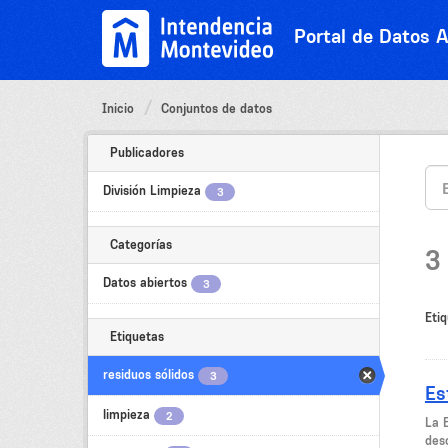
Ir
al
Portal de Datos A
contenido
Inicio
Conjuntos de datos
Publicadores
División Limpieza
3
Categorías
3
Datos abiertos
3
Etiq
Etiquetas
residuos sólidos
3
Es
limpieza
2
La 
desc