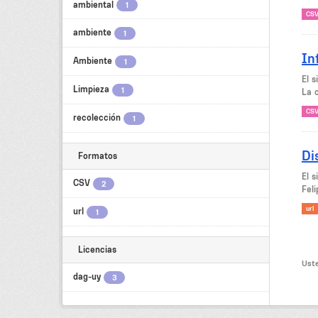
ambiental
1
CS
ambiente
1
In
Ambiente
1
El 
Limpieza
1
La c
CS
recolección
1
Di
Formatos
El 
CSV
2
Feli
url
url
1
Licencias
Uste
dag-uy
3