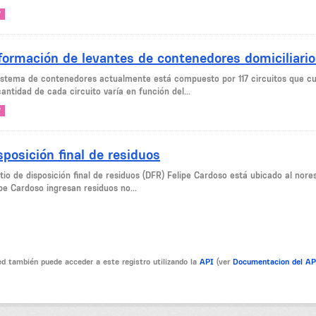
V
formación de levantes de contenedores domiciliario
sistema de contenedores actualmente está compuesto por 117 circuitos que 
antidad de cada circuito varía en función del...
V
sposición final de residuos
sitio de disposición final de residuos (DFR) Felipe Cardoso está ubicado al no
pe Cardoso ingresan residuos no...
d también puede acceder a este registro utilizando la
API
(ver
Documentacion del A