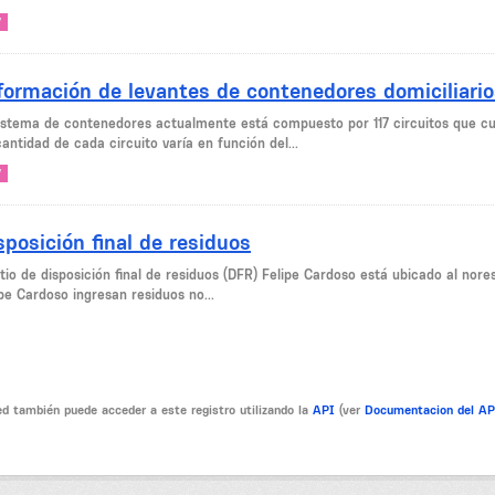
V
formación de levantes de contenedores domiciliario
sistema de contenedores actualmente está compuesto por 117 circuitos que 
antidad de cada circuito varía en función del...
V
sposición final de residuos
sitio de disposición final de residuos (DFR) Felipe Cardoso está ubicado al no
pe Cardoso ingresan residuos no...
d también puede acceder a este registro utilizando la
API
(ver
Documentacion del A