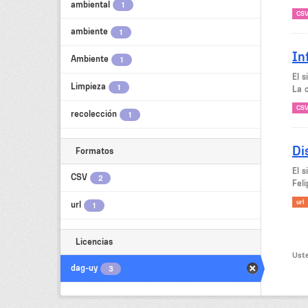
ambiental
1
CS
ambiente
1
In
Ambiente
1
El 
Limpieza
1
La c
CS
recolección
1
Di
Formatos
El 
CSV
2
Feli
url
url
1
Licencias
Uste
dag-uy
3