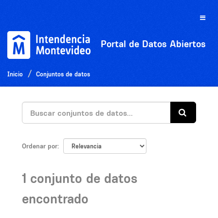
Ir
al
Toggle
contenido
naviga
Portal de Datos Abiertos
Inicio
Conjuntos de datos
Ordenar por
1 conjunto de datos
encontrado