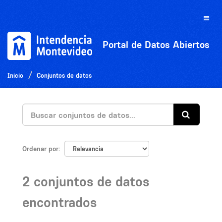
Ir
al
Toggle
contenido
naviga
Portal de Datos Abiertos
Inicio
Conjuntos de datos
Ordenar por
2 conjuntos de datos
encontrados