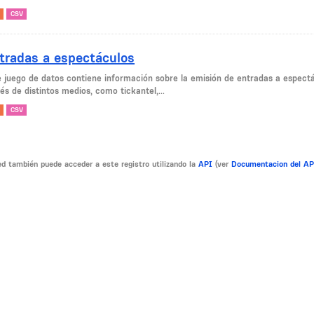
CSV
tradas a espectáculos
e juego de datos contiene información sobre la emisión de entradas a espectá
és de distintos medios, como tickantel,...
CSV
d también puede acceder a este registro utilizando la
API
(ver
Documentacion del A