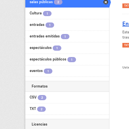
salas públicas
2
TXT
Cultura
1
En
entradas
1
Est
entradas emitidas
1
trav
TXT
espectáculos
1
espectáculos públicos
1
Uste
eventos
1
Formatos
CSV
2
TXT
2
Licencias