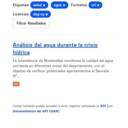
Etiquetas:
salud
agua
Formatos:
url
Licencias:
dag-uy
Filtrar Resultados
Análisis del agua durante la crisis
hídrica
La Intendencia de Montevideo monitorea la calidad del agua
corriente en diferentes zonas del departamento, con el
objetivo de verificar potenciales apartamientos al Decreto
N°...
url
Usted también puede acceder a este registro utilizando la
API
(ver
Documentacion del API CKAN
).