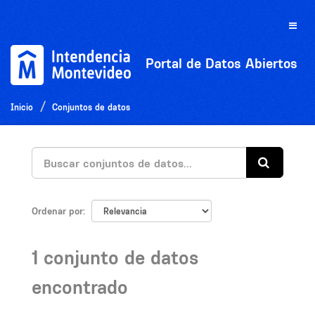
Ir
al
Toggle
contenido
naviga
Portal de Datos Abiertos
Inicio
Conjuntos de datos
Ordenar por
1 conjunto de datos
encontrado