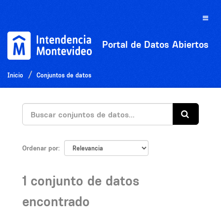
Ir
al
Toggle
contenido
naviga
Portal de Datos Abiertos
Inicio
Conjuntos de datos
Ordenar por
1 conjunto de datos
encontrado