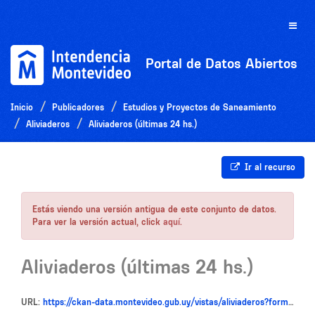
Ir
al
Toggle
contenido
naviga
Portal de Datos Abiertos
Inicio
Publicadores
Estudios y Proyectos de Saneamiento
Aliviaderos
Aliviaderos (últimas 24 hs.)
Ir al recurso
Estás viendo una versión antigua de este conjunto de datos.
Para ver la versión actual, click
aquí
.
Aliviaderos (últimas 24 hs.)
URL:
https://ckan-data.montevideo.gub.uy/vistas/aliviaderos?format?csv