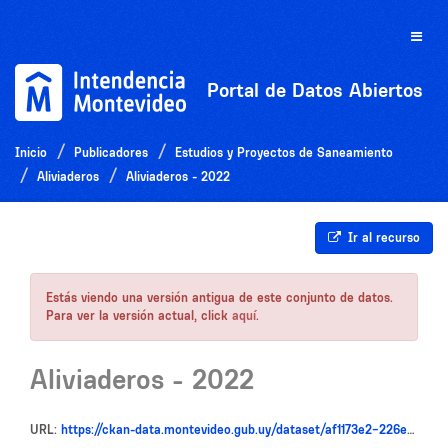
Ir
al
Toggle
contenido
naviga
Portal de Datos Abiertos
Inicio
Publicadores
Estudios y Proyectos de Saneamiento
Aliviaderos
Aliviaderos - 2022
Ir al recurso
Estás viendo una versión antigua de este conjunto de datos.
Para ver la versión actual, click
aquí
.
Aliviaderos - 2022
URL:
https://ckan-data.montevideo.gub.uy/dataset/af1173e2-226e-4ec2-9437-1f54b786ba5d/resource/c165fc95-e65b-46ed-a0bc-97ecba0e50f7/download/aliviaderos_2022_1731357863288.csv