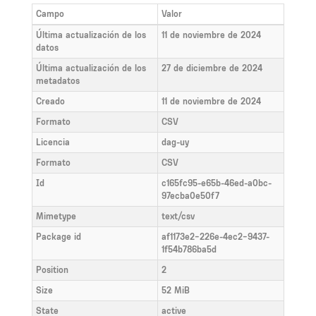
Campo
Valor
Última actualización de los
11 de noviembre de 2024
datos
Última actualización de los
27 de diciembre de 2024
metadatos
Creado
11 de noviembre de 2024
Formato
CSV
Licencia
dag-uy
Formato
CSV
Id
c165fc95-e65b-46ed-a0bc-
97ecba0e50f7
Mimetype
text/csv
Package id
af1173e2-226e-4ec2-9437-
1f54b786ba5d
Position
2
Size
52 MiB
State
active