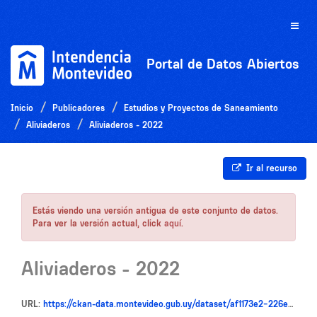
Ir
al
Toggle
contenido
naviga
Portal de Datos Abiertos
Inicio
Publicadores
Estudios y Proyectos de Saneamiento
Aliviaderos
Aliviaderos - 2022
Ir al recurso
Estás viendo una versión antigua de este conjunto de datos.
Para ver la versión actual, click
aquí
.
Aliviaderos - 2022
URL:
https://ckan-data.montevideo.gub.uy/dataset/af1173e2-226e-4ec2-9437-1f54b786ba5d/resource/c165fc95-e65b-46ed-a0bc-97ecba0e50f7/download/aliviaderos_2022_1731357863288.csv