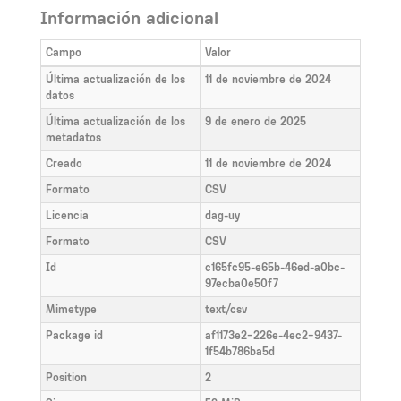
Información adicional
Campo
Valor
Última actualización de los
11 de noviembre de 2024
datos
Última actualización de los
9 de enero de 2025
metadatos
Creado
11 de noviembre de 2024
Formato
CSV
Licencia
dag-uy
Formato
CSV
Id
c165fc95-e65b-46ed-a0bc-
97ecba0e50f7
Mimetype
text/csv
Package id
af1173e2-226e-4ec2-9437-
1f54b786ba5d
Position
2