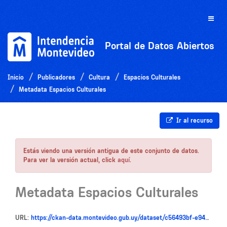
Ir
al
Toggle
contenido
naviga
Portal de Datos Abiertos
Inicio
Publicadores
Cultura
Espacios Culturales
Metadata Espacios Culturales
Ir al recurso
Estás viendo una versión antigua de este conjunto de datos.
Para ver la versión actual, click
aquí
.
Metadata Espacios Culturales
URL:
https://ckan-data.montevideo.gub.uy/dataset/c56493bf-e946-41ba-8b8f-ca2d1c05ef5a/resource/be889743-049e-4f00-ad89-dfcffd7cdb87/download/metadata_espacios_culturales.txt