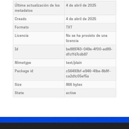
Última actualización de los
4 de abril de 2025
metadatos
Creado
4 de abril de 2025
Formato
TXT
Licencia
No se ha provisto de una
licencia
Id
be889743-049e-4f00-ad89-
dfcffd7cdb87
Mimetype
text/plain
Package id
c56493bf-e946-41ba-8b8f-
ca2d1c05ef5a
Size
866 bytes
State
active