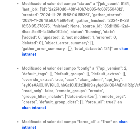
Modificado el valor del campo
status
a
{'job_count': 9184,
'last_job': {'id': '2a2740d8-481f-40b7-b695-fc6875504312',
'created': '2024-11-26 18:58:04.185367', 'gather_started':
'2024-11-26 18:58:04.586459', 'gather_finished': '2024-11-26
18:58:05.378675', 'finished': None, 'source_id': '35d11186-12a1-
4bae-9ed6-1a4b9a0112dc', 'status': 'Running', 'stats':
{'added': 0, 'updated': 2, 'not modified': 1, 'errored': 0,
'deleted': 0}, 'object_error_summary': [],
'gather_error_summary': []}, 'total_datasets': 124}
en
ckan
intranet
Modificado el valor del campo
config
a
{"api_version": 2,
"default_tags": [], "default_groups": [], "default_extras": {},
"override_extras": true, "user": "ckan_admin", "api_key":
"eyJ0eXAiOiJKV1QiLCJhbGciOiJIUzI1NiJ9.eyJqdGkiOiJ4MDhH
"read_only": false, "remote_groups": "create",
"groups_filter_include": ["datos-abiertos"], "remote_orgs":
"create", "default_group_dicts": [], "force_all": true}
en
ckan intranet
Modificado el valor del campo
force_all
a
True
en
ckan
intranet