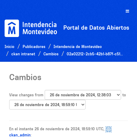
Ir
al
Toggle
contenido
naviga
Portal de Datos Abiertos
Inicio
Publicadores
Intendencia de Montevideo
ckan intranet
Cambios
02a02212-2cb5-42b1-b87f-c51...
Cambios
View changes from
to
En el instante 26 de noviembre de 2024, 18:59:10 UTC,
ckan_admin
: