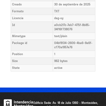
Creado
30 de septiembre de 2025
Formato
TXT
Licencia
dag-uy
Id
a0cb217c-7eb7-475f-8b85-
34f16f738076
Mimetype
text/plain
Package id
04bf8134-2606-4ba6-8e6f-
cf70a1957e76
Position
1
Size
962 bytes
State
active
Edificio Sede: Av. 18 de Julio 1360 - Montevideo,