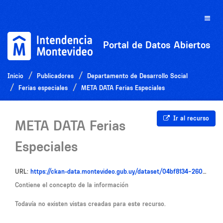
Ir
al
Toggle
contenido
naviga
Portal de Datos Abiertos
Inicio
Publicadores
Departamento de Desarrollo Social
Ferias especiales
META DATA Ferias Especiales
Ir al recurso
META DATA Ferias
Especiales
URL:
https://ckan-data.montevideo.gub.uy/dataset/04bf8134-2606-4ba6-8e6f-cf70a1957e76/resource/a0cb217c-7eb7-475f-8b85-34f16f738076/download/meta-data-ferias-especiales.txt
Contiene el concepto de la información
Todavía no existen vistas creadas para este recurso.