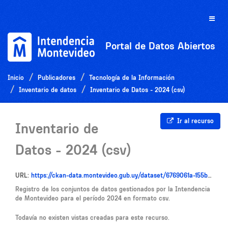
Ir
al
Toggle
contenido
naviga
Portal de Datos Abiertos
Inicio
Publicadores
Tecnología de la Información
Inventario de datos
Inventario de Datos - 2024 (csv)
Ir al recurso
Inventario de
Datos - 2024 (csv)
URL:
https://ckan-data.montevideo.gub.uy/dataset/6769061a-155b-460e-80f7-eb48b61857d2/resource/47bdf9f5-a59e-4752-8a48-7a908dd6c72e/download/inventariodatos2024v3.csv
Registro de los conjuntos de datos gestionados por la Intendencia
de Montevideo para el período 2024 en formato csv.
Todavía no existen vistas creadas para este recurso.