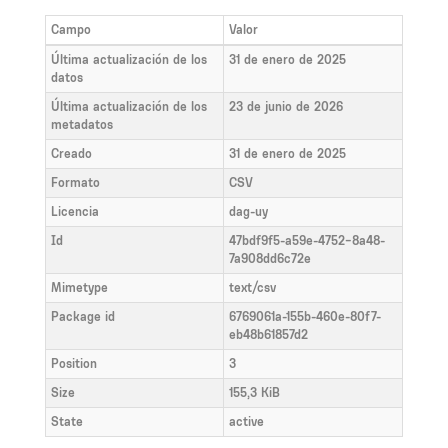
Campo
Valor
Última actualización de los
31 de enero de 2025
datos
Última actualización de los
23 de junio de 2026
metadatos
Creado
31 de enero de 2025
Formato
CSV
Licencia
dag-uy
Id
47bdf9f5-a59e-4752-8a48-
7a908dd6c72e
Mimetype
text/csv
Package id
6769061a-155b-460e-80f7-
eb48b61857d2
Position
3
Size
155,3 KiB
State
active