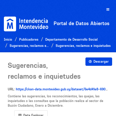
Ir
al
Toggle
contenido
naviga
Portal de Datos Abiertos
Inicio
Publicadores
Departamento de Desarrollo Social
Sugerencias, reclamos e...
Sugerencias, reclamos e inquietudes
Descargar
Sugerencias,
reclamos e inquietudes
URL:
https://ckan-data.montevideo.gub.uy/dataset/6e4d41e8-690f-4f76-a021-fa1eeab15587/resource/e61e1ec3-a1ab-45f5-ba6b-48eca0d2f6ad/download/buzonciudadano.csv
Contiene las sugerencias, los reconocimientos, las quejas, las
inquietudes o las consultas que la población realiza al sector de
Buzón Ciudadano, Enero a Diciembre.
Data Explorer