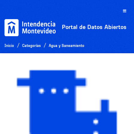
Ir
al
Toggle
contenido
naviga
Portal de Datos Abiertos
Inicio
Categorías
Agua y Saneamiento