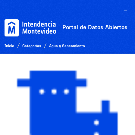
Ir
al
Toggle
contenido
naviga
Portal de Datos Abiertos
Inicio
Categorías
Agua y Saneamiento