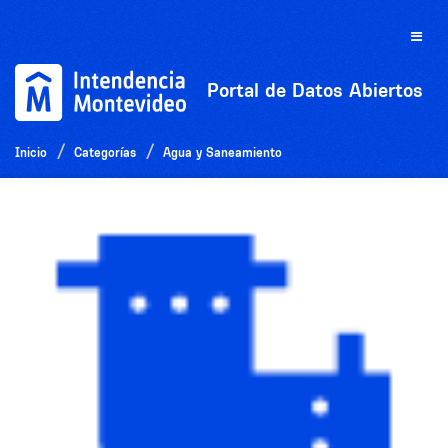
Ir
al
Toggle
contenido
naviga
Portal de Datos Abiertos
Inicio
Categorías
Agua y Saneamiento