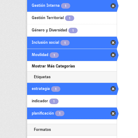
Gestión Interna
1
Gestión Territorial
1
Género y Diversidad
1
Inclusión social
1
Movilidad
1
Mostrar Más Categorías
Etiquetas
estrategia
1
indicador
1
planificación
1
Formatos