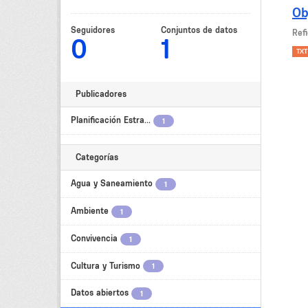
Ob
Seguidores
Conjuntos de datos
Refi
0
1
TXT
Publicadores
Planificación Estra...
1
Categorías
Agua y Saneamiento
1
Ambiente
1
Convivencia
1
Cultura y Turismo
1
Datos abiertos
1