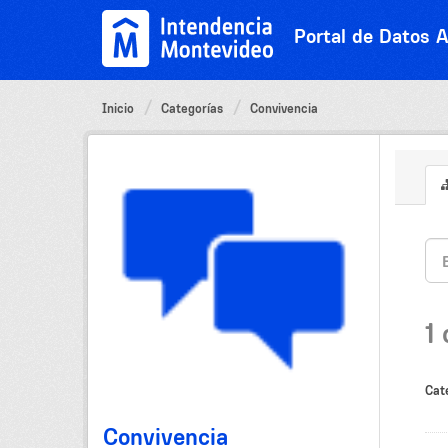
Ir
al
Portal de Datos A
contenido
Inicio
Categorías
Convivencia
1
Cat
Convivencia