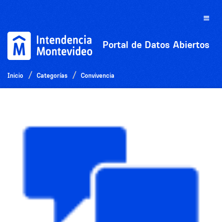
Ir
al
Toggle
contenido
naviga
Portal de Datos Abiertos
Inicio
Categorías
Convivencia