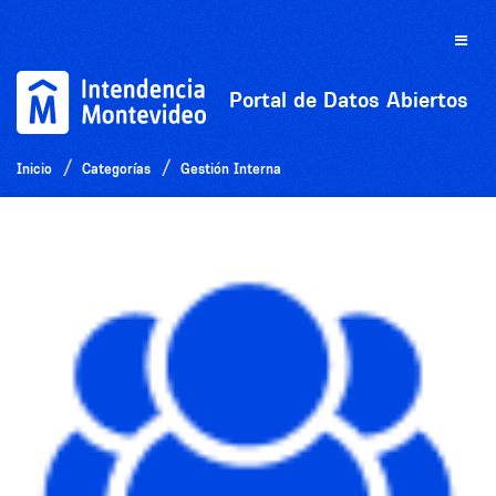
Ir
al
Toggle
contenido
naviga
Portal de Datos Abiertos
Inicio
Categorías
Gestión Interna