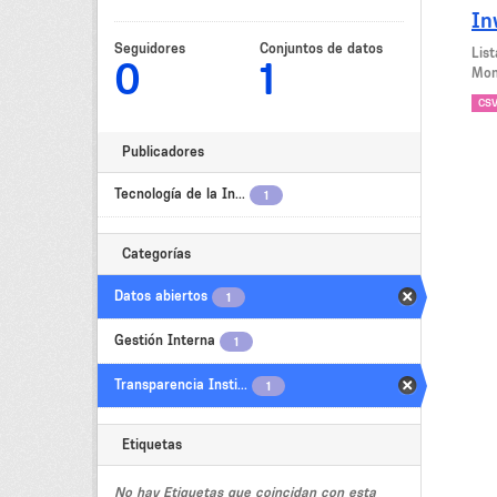
In
Seguidores
Conjuntos de datos
Lis
0
1
Mon
CS
Publicadores
Tecnología de la In...
1
Categorías
Datos abiertos
1
Gestión Interna
1
Transparencia Insti...
1
Etiquetas
No hay Etiquetas que coincidan con esta