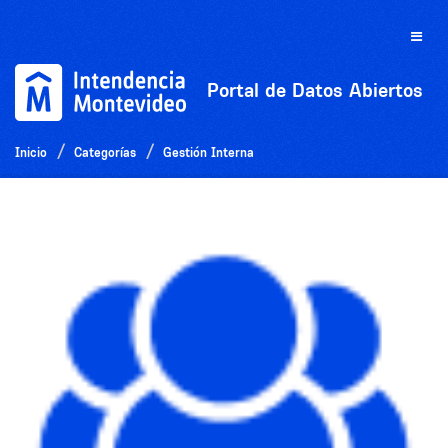
Ir
al
Toggle
contenido
naviga
Portal de Datos Abiertos
Inicio
Categorías
Gestión Interna