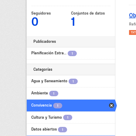
Seguidores
Conjuntos de datos
Ob
0
1
Refi
TXT
Publicadores
Planificación Estra...
1
Categorías
Agua y Saneamiento
1
Ambiente
1
Convivencia
1
Cultura y Turismo
1
Datos abiertos
1