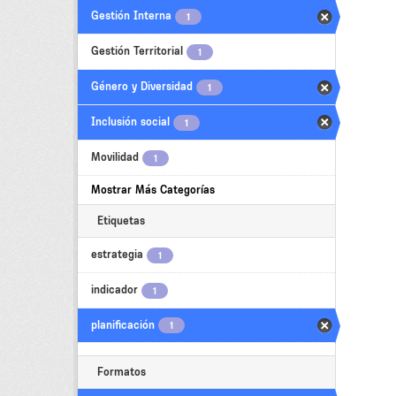
Gestión Interna
1
Gestión Territorial
1
Género y Diversidad
1
Inclusión social
1
Movilidad
1
Mostrar Más Categorías
Etiquetas
estrategia
1
indicador
1
planificación
1
Formatos