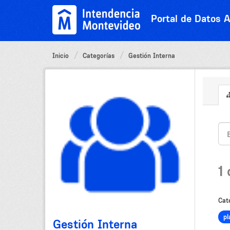
Ir
al
Portal de Datos A
contenido
Inicio
Categorías
Gestión Interna
1
Cat
pl
Gestión Interna