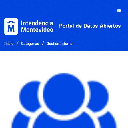
Ir
al
Toggle
contenido
naviga
Portal de Datos Abiertos
Inicio
Categorías
Gestión Interna