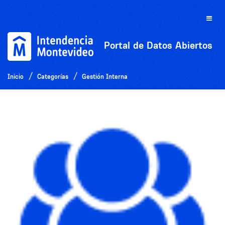
Ir
al
Toggle
contenido
naviga
Portal de Datos Abiertos
Inicio
Categorías
Gestión Interna