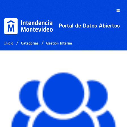
Ir
al
Toggle
contenido
naviga
Portal de Datos Abiertos
Inicio
Categorías
Gestión Interna