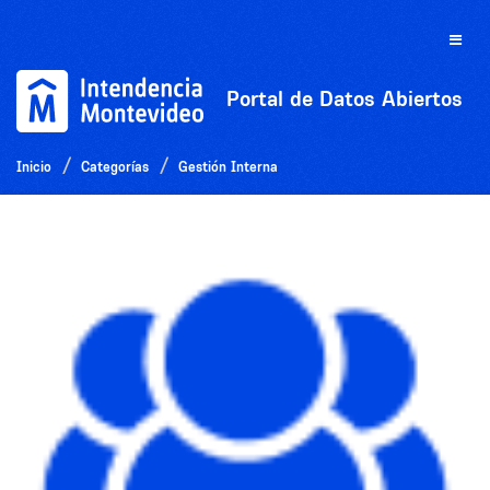
Ir
al
Toggle
contenido
naviga
Portal de Datos Abiertos
Inicio
Categorías
Gestión Interna