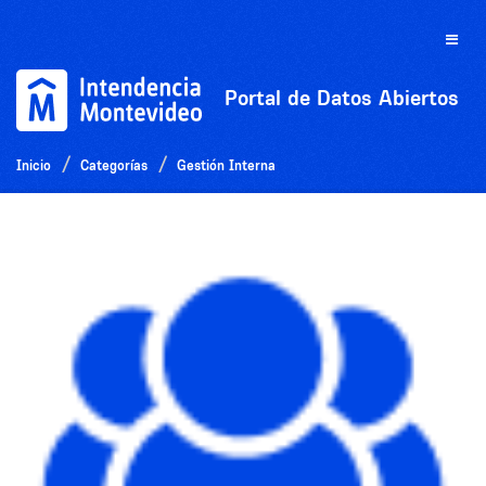
Ir
al
Toggle
contenido
naviga
Portal de Datos Abiertos
Inicio
Categorías
Gestión Interna