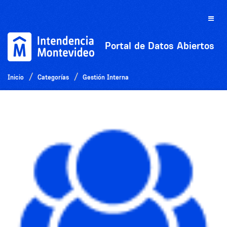
Ir
al
Toggle
contenido
naviga
Portal de Datos Abiertos
Inicio
Categorías
Gestión Interna