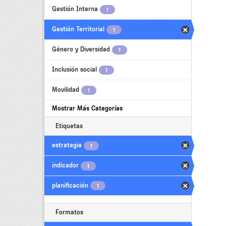
Gestión Interna
1
Gestión Territorial
1
Género y Diversidad
1
Inclusión social
1
Movilidad
1
Mostrar Más Categorías
Etiquetas
estrategia
1
indicador
1
planificación
1
Formatos