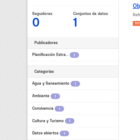
Ob
Seguidores
Conjuntos de datos
Refi
0
1
TXT
Publicadores
Planificación Estra...
1
Categorías
Agua y Saneamiento
1
Ambiente
1
Convivencia
1
Cultura y Turismo
1
Datos abiertos
1