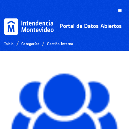
Ir
al
Toggle
contenido
naviga
Portal de Datos Abiertos
Inicio
Categorías
Gestión Interna