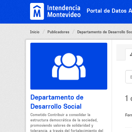
Ir
al
Portal de Datos A
contenido
Inicio
Publicadores
Departamento de Desarrollo Soc
Departamento de
1
Desarrollo Social
Cometido Contribuir a consolidar la
For
estructura democrática de la sociedad,
promoviendo valores de solidaridad y
tolerancia, a través del fortalecimiento del