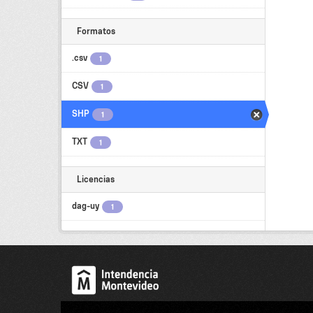
Formatos
.csv
1
CSV
1
SHP
1
TXT
1
Licencias
dag-uy
1