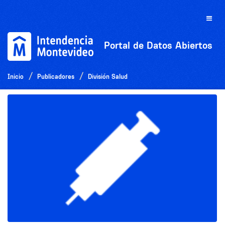
Ir
al
Toggle
contenido
naviga
Portal de Datos Abiertos
Inicio
Publicadores
División Salud