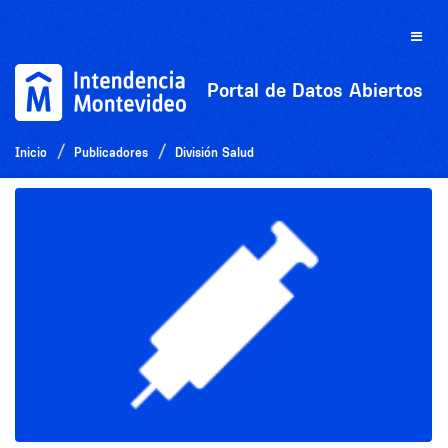
Ir
al
Toggle
contenido
naviga
Portal de Datos Abiertos
Inicio
Publicadores
División Salud