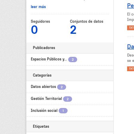
Pe
leer más
El 
Imp
Seguidores
Conjuntos de datos
0
2
TXT
Da
Publicadores
Des
Espacios Públicos y...
2
se e
TXT
Categorías
Datos abiertos
2
Gestión Territorial
2
Inclusión social
1
Etiquetas