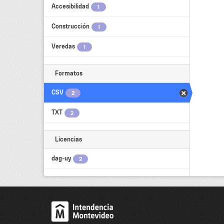
Accesibilidad
1
Construcción
1
Veredas
1
Formatos
CSV
2
TXT
2
Licencias
dag-uy
2