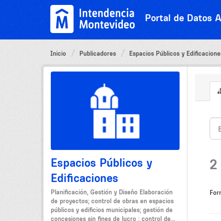
Ir
al
Portal de Datos A
contenido
Inicio
Publicadores
Espacios Públicos y Edificacione
Espacios Públicos y
2
Edificaciones
Planificación, Gestión y Diseño Elaboración
For
de proyectos; control de obras en espacios
públicos y edificios municipales; gestión de
concesiones sin fines de lucro ; control de...