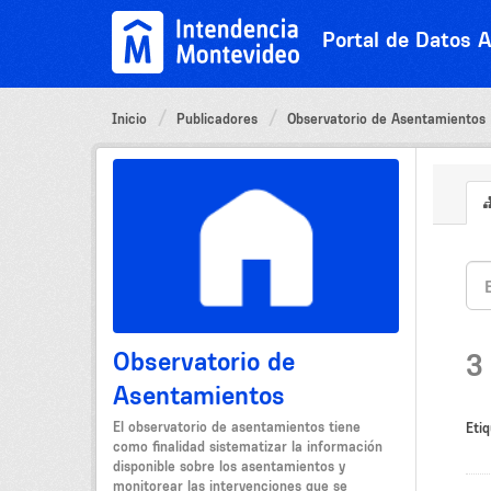
Ir
al
Portal de Datos A
contenido
Inicio
Publicadores
Observatorio de Asentamientos
Observatorio de
3
Asentamientos
El observatorio de asentamientos tiene
Etiq
como finalidad sistematizar la información
disponible sobre los asentamientos y
monitorear las intervenciones que se