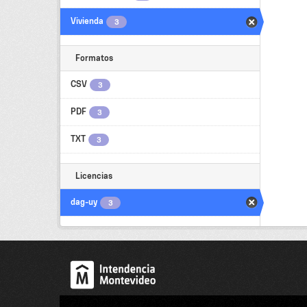
Vivienda
3
Formatos
CSV
3
PDF
3
TXT
3
Licencias
dag-uy
3