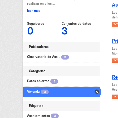
realizan en ellos....
As
leer más
Los
def
Seguidores
Conjuntos de datos
TXT
0
3
Pr
Publicadores
Los
Mon
Observatorio de Ase...
3
TXT
Categorías
Re
Datos abiertos
3
Los
Ase
Vivienda
3
TXT
Etiquetas
Asentamientos
3