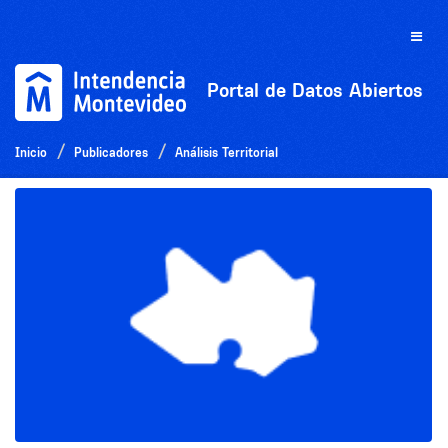
Ir
al
Toggle
contenido
naviga
Portal de Datos Abiertos
Inicio
Publicadores
Análisis Territorial