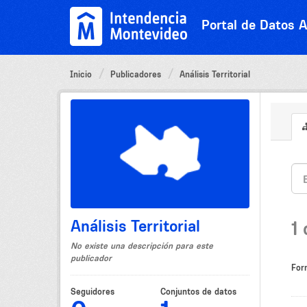
Ir
al
Portal de Datos A
contenido
Inicio
Publicadores
Análisis Territorial
Análisis Territorial
1
No existe una descripción para este
publicador
For
Seguidores
Conjuntos de datos