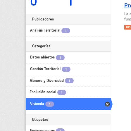
0
1
Pr
La 
Publicadores
fund
GP
Análisis Territorial
1
Categorías
Datos abiertos
1
Gestión Territorial
1
Género y Diversidad
1
Inclusión social
1
Vivienda
1
Etiquetas
Equipamientos