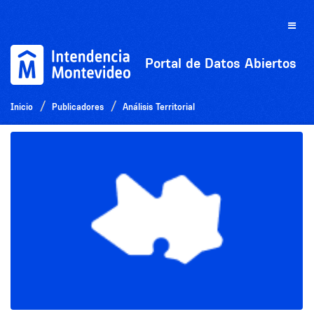
Ir
al
Toggle
contenido
naviga
Portal de Datos Abiertos
Inicio
Publicadores
Análisis Territorial