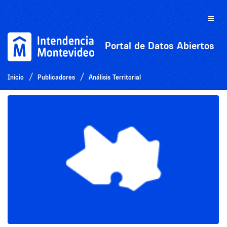
Ir
al
Toggle
contenido
naviga
Portal de Datos Abiertos
Inicio
Publicadores
Análisis Territorial