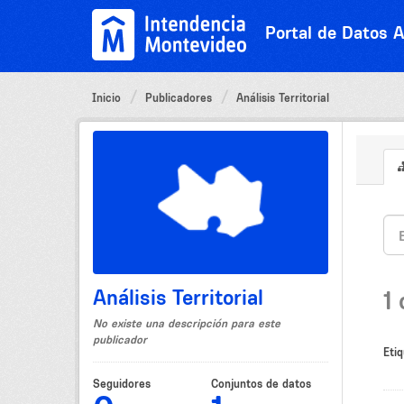
Ir
al
Portal de Datos A
contenido
Inicio
Publicadores
Análisis Territorial
Análisis Territorial
1
No existe una descripción para este
publicador
Etiq
Seguidores
Conjuntos de datos