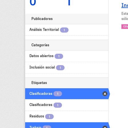
0
1
In
Este
Publicadores
sóli
CS
Análisis Territorial
1
Categorías
Datos abiertos
1
Inclusión social
1
Etiquetas
Clasificadoras
1
Clasificadores
1
Residuos
1
Trabajo