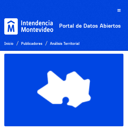
Ir
al
Toggle
contenido
naviga
Portal de Datos Abiertos
Inicio
Publicadores
Análisis Territorial